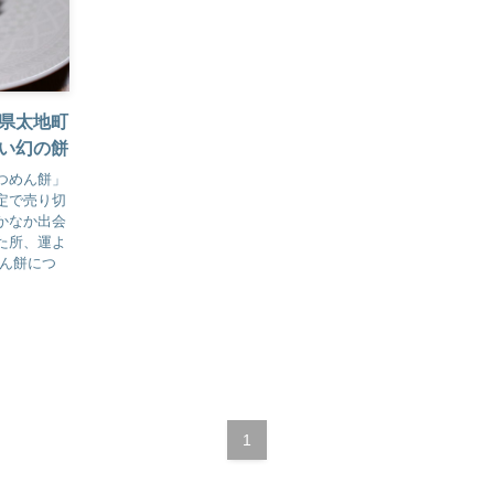
県太地町
い幻の餅
つめん餅」
定で売り切
かなか出会
た所、運よ
めん餅につ
1