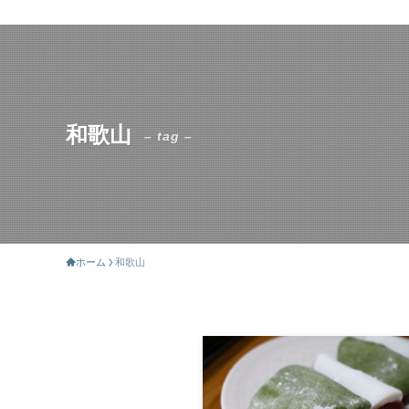
和歌山
– tag –
ホーム
和歌山